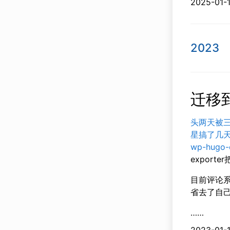
2025-
2023
迁移到
头两天被三金
星搞了几天
wp-hugo-
expor
目前评论
省去了自己
……