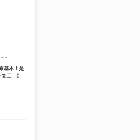
……
京基本上是
分复工，到