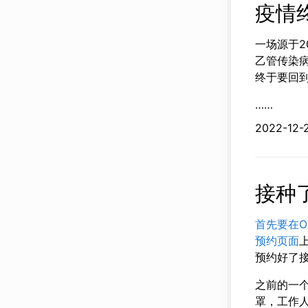
疫情
一场源于2
乙管传染
终于要回
……
2022-
接种了
首先要在Onta
预约页面
预约好了
之前的一
罩，工作