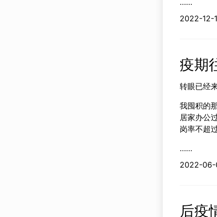
……
2022-
疫期往
转眼已经
我囤积的
居家办公过
岗率不超过
……
2022-
后疫