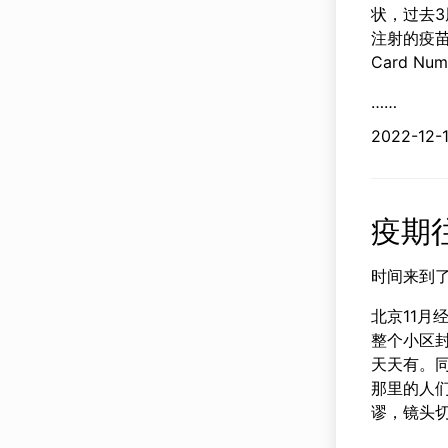
状，过去
注射的疫苗
Card N
……
2022-
疫期
时间来到了
北京11
整个小区
天天有。
那里的人们
谬，镜头