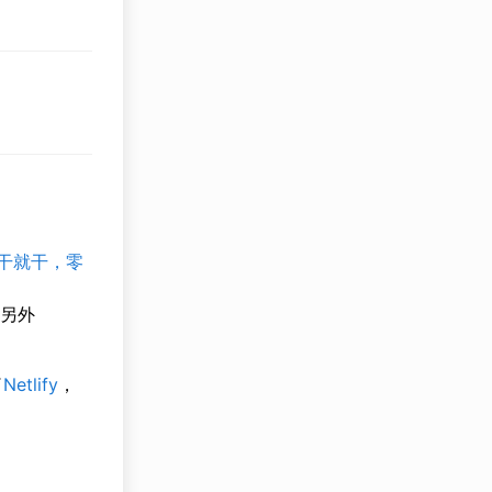
说干就干，零
另外
了
Netlify
，