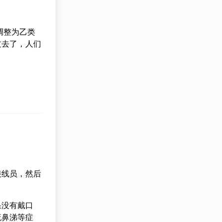
调整为乙类
过去了，人们
接线员，然后
果没有戴口
流鼻涕等症