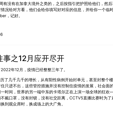
3周有没有在加拿大境外之类的，之后按指引把护照给他们，然后
情况给对方看，他们会给你填写好对应的信息，并给你一个临时的H
umber，记好。
12-16
往事之12月应开尽开
2022年12月，疫情已经整整三年了。
月经历了几千几千的增长，从有阳性病例开始封单元，甚至封整个
封住只进不出，这些管控措施并没有控制住疫情的发展，社会面
同一时间，世界的另一端中东的卡塔尔正在上演一场全球的狂欢
不戴口罩，没有封锁，没有社交距离，CCTV5直播比赛时为了
切换到观众席时，换成场上的大广角。