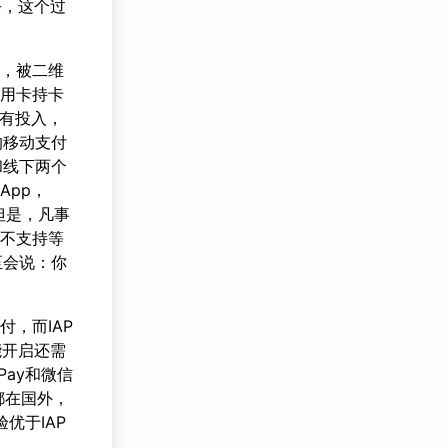
去，这个过
地，被二维
信用卡持卡
没有投入，
的移动支付
和线下两个
App，
但是，凡事
备不支持等
至会说：你
付，而IAP
能开启还需
Pay和微信
都在国外，
优于IAP