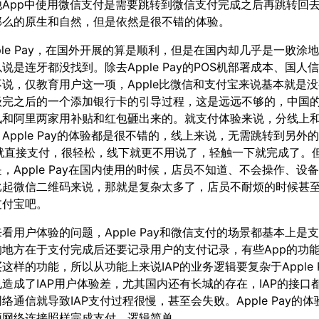
他App中使用微信支付是需要跳转到微信支付完成之后再跳转回
那么的原生和自然，但是依然是很不错的体验。
ple Pay，在国外开展的算是顺利，但是在国内却几乎是一败涂
说是连牙都没找到。除去Apple Pay的POS机部署成本、国人
说，仅教育用户这一项，Apple比微信和支付宝来说基本就是
级完之后的一个添加银行卡的引导过程，这是远远不够的，中国
讯和阿里两家用补贴和红包砸出来的。就支付体验来说，分线上
Apple Pay的体验都是很不错的，线上来说，无需跳转到另外的
 ID就直接支付，很轻松，线下就更不用说了，轻触一下就完成了。
，Apple Pay在国内使用的时候，店员不知道、不会操作、设
比起微信二维码来说，那就是复杂太多了，店员不耐烦的时候甚
支付宝吧。
看用户体验的问题，Apple Pay和微信支付的场景都基本上是支
的地方在于支付完成后还要记录用户的支付记录，有些App的功
这样的功能，所以从功能上来说IAP的业务逻辑要复杂于Apple 
造成了IAP用户体验差，尤其国内还有长城的存在，IAP的接口
络通信就导致IAP支付过程很慢，甚至会失败。Apple Pay的体验
须网络连接照样完成支付，逻辑简单。