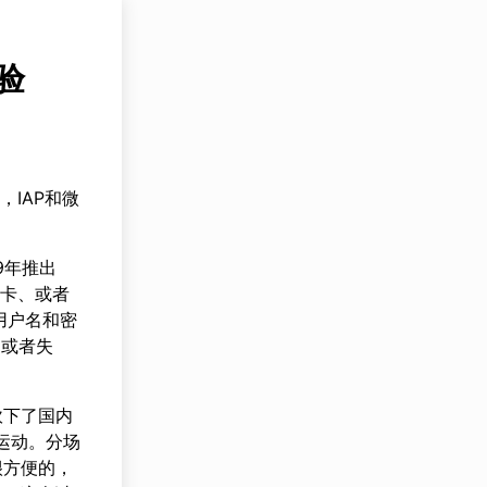
体验
，IAP和微
9年推出
记卡、或者
D用户名和密
功或者失
砍下了国内
运动。分场
很方便的，