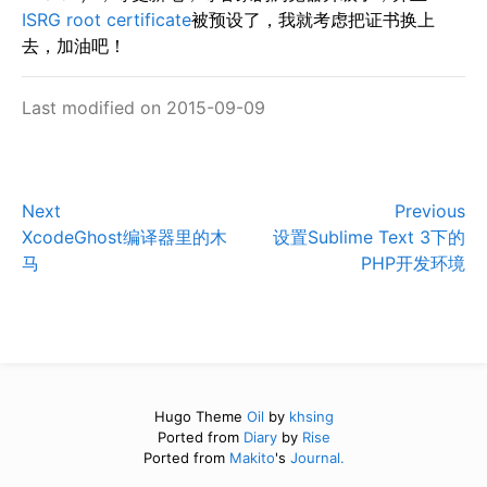
ISRG root certificate
被预设了，我就考虑把证书换上
去，加油吧！
Last modified on 2015-09-09
Next
Previous
XcodeGhost编译器里的木
设置Sublime Text 3下的
马
PHP开发环境
Hugo Theme
Oil
by
khsing
Ported from
Diary
by
Rise
Ported from
Makito
's
Journal.