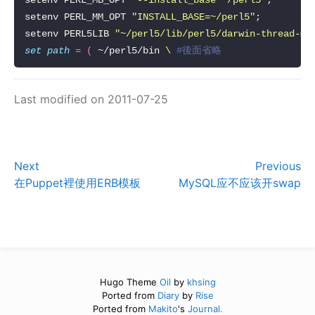
setenv PERL_MB_OPT 
"--install_base ~/perl5"
setenv PERL_MM_OPT 
"INSTALL_BASE=~/perl5"
setenv PERL5LIB 
"~/perl5/lib/perl5/darwin-thread-mu
set
path
=
(
 ~/perl5/bin 
\ 
#後面省略
Last modified on 2011-07-25
Next
Previous
在Puppet裡使用ERB模板
MySQL应不应该开swap
Hugo Theme
Oil
by
khsing
Ported from
Diary
by
Rise
Ported from
Makito
's
Journal.