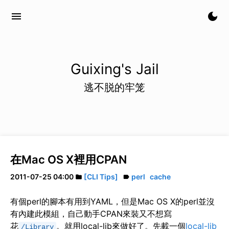
menu
dark_mode
Guixing's Jail
逃不脱的牢笼
在Mac OS X裡用CPAN
2011-07-25 04:00
[CLI Tips]
perl
cache
folder
label
有個perl的腳本有用到YAML，但是Mac OS X的perl並沒
有內建此模組，自己動手CPAN來裝又不想寫
花
。就用local-lib來做好了。先載一個
local-lib
/Library