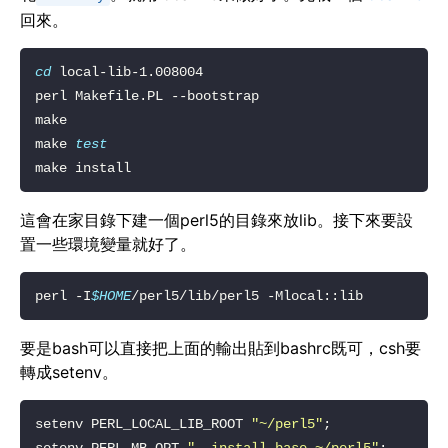
回來。
cd
make 
test
這會在家目錄下建一個perl5的目錄來放lib。接下來要設
置一些環境變量就好了。
perl -I
$HOME
要是bash可以直接把上面的輸出貼到bashrc既可，csh要
轉成setenv。
setenv PERL_LOCAL_LIB_ROOT 
"~/perl5"