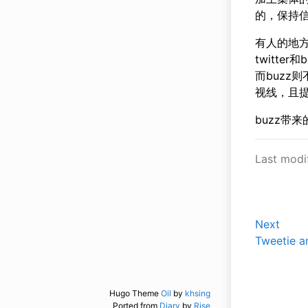
的，保持信
有人的地
twitte
而buzz
视线，且提
buzz带
Last modi
Next
Tweetie a
Hugo Theme
Oil
by
khsing
Ported from
Diary
by
Rise