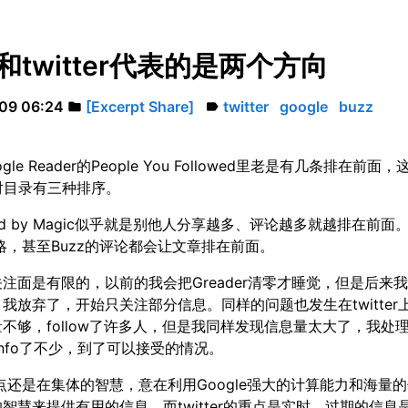
z和twitter代表的是两个方向
09 06:24
[Excerpt Share]
twitter
google
buzz
folder
label
gle Reader的People You Followed里老是有几条排在前面
er对目录有三种排序。
ted by Magic似乎就是别他人分享越多、评论越多就越排在前面
策略，甚至Buzz的评论都会让文章排在前面。
注面是有限的，以前的我会把Greader清零才睡觉，但是后来
我放弃了，开始只关注部分信息。同样的问题也发生在twitter
不够，follow了许多人，但是我同样发现信息量太大了，我处
nfo了不少，到了可以接受的情况。
重点还是在集体的智慧，意在利用Google强大的计算能力和海量
智慧来提供有用的信息。而twitter的重点是实时，过期的信息