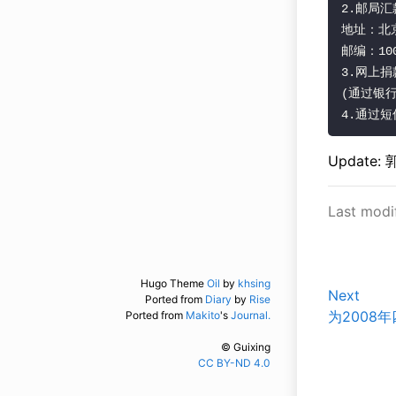
Updat
Last modi
Hugo Theme
Oil
by
khsing
Next
Ported from
Diary
by
Rise
为2008
Ported from
Makito
's
Journal.
© Guixing
CC BY-ND 4.0