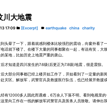
汶川大地震
13 17:09
[Excerpt]
earthquake
china
charity
folder
label
觉到头晕了一下，跟着就感到楼体比较强烈的震动，向窗外看了
下电话就下楼了。在楼下大量的同事都聚在一起，有说有笑，大
边的某地，比如历史上地震严重的唐山。
后才知道是四川发生的7.6级(后更正为7.8级)地震，很是震惊。
时后大部分同事都已经上楼开始工作了，开始看到了一定量的新
奔赴灾区。解放军，武警官兵及救援医疗队伍，也已经展开救援
经有12000多人因此而遇难，6万余人下落不明。看到电视里
在这里向工作在一线的解放军武警官兵及医务人员致敬。请伸出