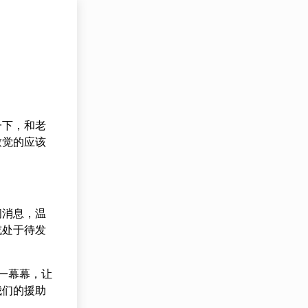
一下，和老
致觉的应该
闻消息，温
或处于待发
的一幕幕，让
我们的援助